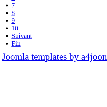
7
8
9
10
Suivant
Fin
Joomla templates by a4joo